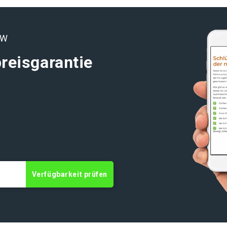
OW
reisgarantie
t
Verfügbarkeit prüfen