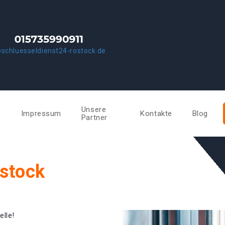
schluesseldienst24-rostock.de
Unsere
e
Impressum
Kontakte
Blog
Partner
ostock
elle!