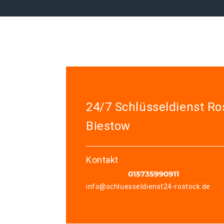
24/7 Schlüsseldienst Ro
Biestow
Kontakt
info@schluesseldienst24-rostock.de